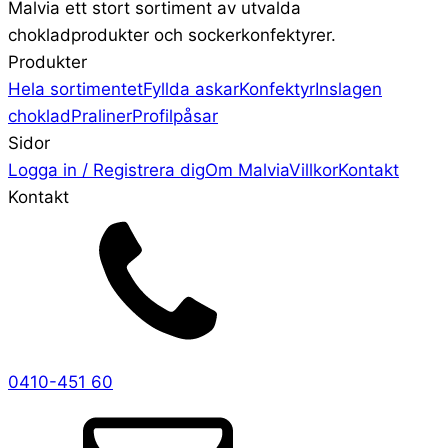
Malvia ett stort sortiment av utvalda
chokladprodukter och sockerkonfektyrer.
Produkter
Hela sortimentet
Fyllda askar
Konfektyr
Inslagen
choklad
Praliner
Profilpåsar
Sidor
Logga in / Registrera dig
Om Malvia
Villkor
Kontakt
Kontakt
0410-451 60