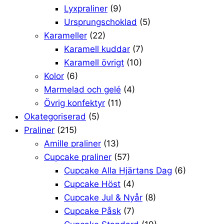
Lyxpraliner
(9)
Ursprungschoklad
(5)
Karameller
(22)
Karamell kuddar
(7)
Karamell övrigt
(10)
Kolor
(6)
Marmelad och gelé
(4)
Övrig konfektyr
(11)
Okategoriserad
(5)
Praliner
(215)
Amille praliner
(13)
Cupcake praliner
(57)
Cupcake Alla Hjärtans Dag
(6)
Cupcake Höst
(4)
Cupcake Jul & Nyår
(8)
Cupcake Påsk
(7)