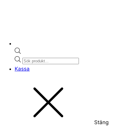
Products
search
Kassa
Stäng