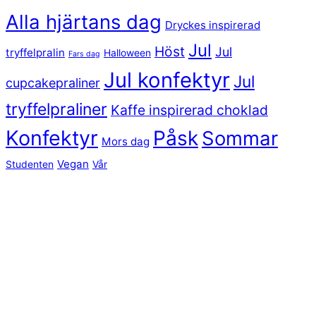
Alla hjärtans dag
Dryckes inspirerad
Jul
Höst
Jul
tryffelpralin
Halloween
Fars dag
Jul konfektyr
Jul
cupcakepraliner
tryffelpraliner
Kaffe inspirerad choklad
Konfektyr
Påsk
Sommar
Mors dag
Vegan
Studenten
Vår