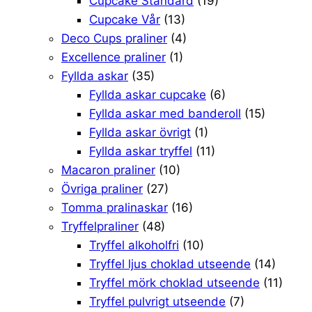
Cupcake Standard
(19)
Cupcake Vår
(13)
Deco Cups praliner
(4)
Excellence praliner
(1)
Fyllda askar
(35)
Fyllda askar cupcake
(6)
Fyllda askar med banderoll
(15)
Fyllda askar övrigt
(1)
Fyllda askar tryffel
(11)
Macaron praliner
(10)
Övriga praliner
(27)
Tomma pralinaskar
(16)
Tryffelpraliner
(48)
Tryffel alkoholfri
(10)
Tryffel ljus choklad utseende
(14)
Tryffel mörk choklad utseende
(11)
Tryffel pulvrigt utseende
(7)