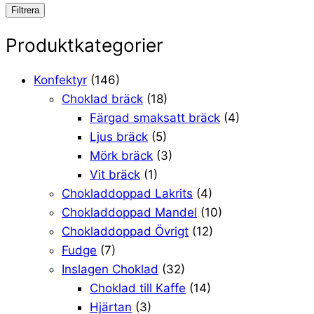
pris
pris
Filtrera
Produktkategorier
Konfektyr
(146)
Choklad bräck
(18)
Färgad smaksatt bräck
(4)
Ljus bräck
(5)
Mörk bräck
(3)
Vit bräck
(1)
Chokladdoppad Lakrits
(4)
Chokladdoppad Mandel
(10)
Chokladdoppad Övrigt
(12)
Fudge
(7)
Inslagen Choklad
(32)
Choklad till Kaffe
(14)
Hjärtan
(3)