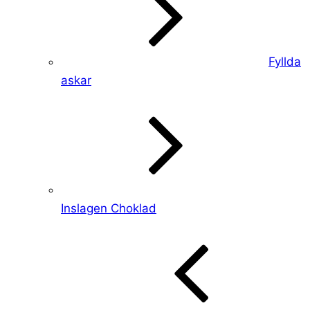
Fyllda
askar
Inslagen Choklad