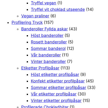
Tryffel vegan
(1)
Tryffel vit choklad utseende
(14)
Vegan praliner
(6)
Profilering Tryck
(157)
Banderoller Fyllda askar
(43)
Höst banderoller
(5)
Rosett banderoller
(5)
Sommar banderol
(12)
Vår banderoller
(11)
Vinter banderoller
(7)
Etiketter Profilpåsar
(113)
Höst etiketter profilpåsar
(9)
Konfekt etiketter profilpåsar
(45)
Sommar etiketter profilpåsar
(33)
Vår etiketter profilpåsar
(30)
Vinter etiketter profilpåsar
(15)
Profilerade Chokladbitar
(1)