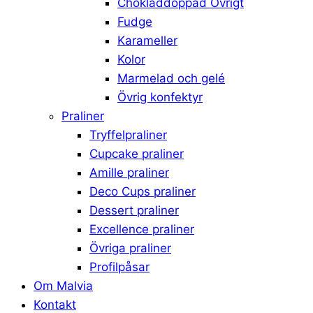
Chokladdoppad Övrigt
Fudge
Karameller
Kolor
Marmelad och gelé
Övrig konfektyr
Praliner
Tryffelpraliner
Cupcake praliner
Amille praliner
Deco Cups praliner
Dessert praliner
Excellence praliner
Övriga praliner
Profilpåsar
Om Malvia
Kontakt