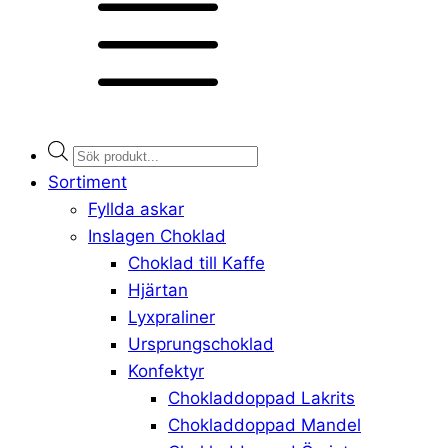
Products
search
Sortiment
Fyllda askar
Inslagen Choklad
Choklad till Kaffe
Hjärtan
Lyxpraliner
Ursprungschoklad
Konfektyr
Chokladdoppad Lakrits
Chokladdoppad Mandel