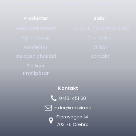
chokladprodukter och sockerkonfektyrer.
Produkter
Sidor
Hela sortimentet
Logga in / Registrera dig
Fyllda askar
Om Malvia
Konfektyr
Villkor
Inslagen choklad
Kontakt
Praliner
Profilpåsar
Kontakt
0410-451 60
order@malvia.se
Filarevägen 14
703 75 Örebro