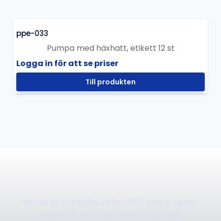
ppe-033
Pumpa med häxhatt, etikett 12 st
Logga in för att se priser
Till produkten
Malvia AB startades redan 1902. Idag erbjuder
Malvia ett stort sortiment av utvalda