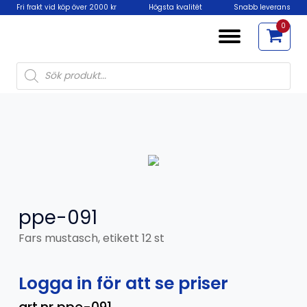
Fri frakt vid köp över 2000 kr
Högsta kvalitét
Snabb leverans
0
Products
search
ppe-091
Fars mustasch, etikett 12 st
Logga in för att se priser