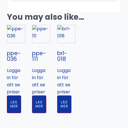
You may also like…
ppe-
ppe-
brl-
036
111
018
Logga
Logga
Logga
in för
in för
in för
att se
att se
att se
priser
priser
priser
LÄS
LÄS
LÄS
MER
MER
MER