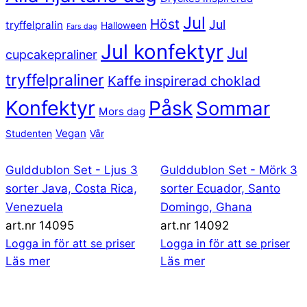
Jul
Höst
Jul
tryffelpralin
Halloween
Fars dag
Jul konfektyr
Jul
cupcakepraliner
tryffelpraliner
Kaffe inspirerad choklad
Konfektyr
Påsk
Sommar
Mors dag
Vegan
Studenten
Vår
Gulddublon Set - Ljus 3
Gulddublon Set - Mörk 3
sorter Java, Costa Rica,
sorter Ecuador, Santo
Venezuela
Domingo, Ghana
art.nr 14095
art.nr 14092
Logga in för att se priser
Logga in för att se priser
Läs mer
Läs mer