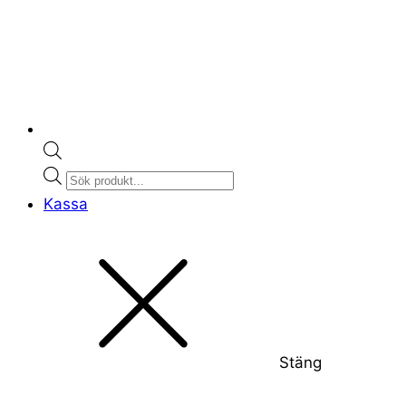
Products
search
Kassa
Stäng