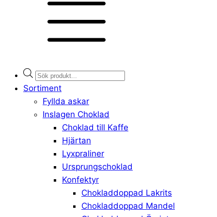
Products
search
Sortiment
Fyllda askar
Inslagen Choklad
Choklad till Kaffe
Hjärtan
Lyxpraliner
Ursprungschoklad
Konfektyr
Chokladdoppad Lakrits
Chokladdoppad Mandel