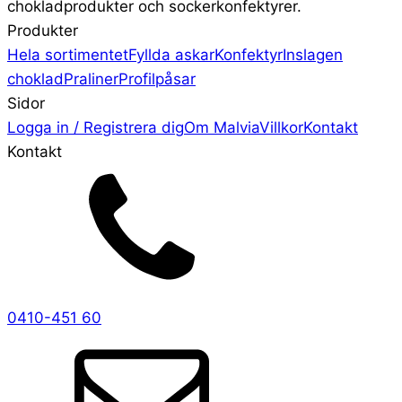
chokladprodukter och sockerkonfektyrer.
Produkter
Hela sortimentet
Fyllda askar
Konfektyr
Inslagen
choklad
Praliner
Profilpåsar
Sidor
Logga in / Registrera dig
Om Malvia
Villkor
Kontakt
Kontakt
0410-451 60