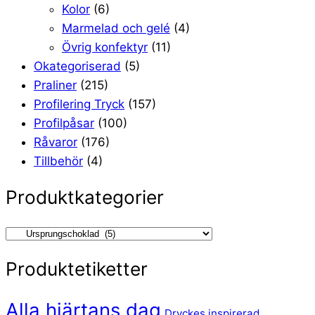
Kolor
(6)
Marmelad och gelé
(4)
Övrig konfektyr
(11)
Okategoriserad
(5)
Praliner
(215)
Profilering Tryck
(157)
Profilpåsar
(100)
Råvaror
(176)
Tillbehör
(4)
Produktkategorier
Produktetiketter
Alla hjärtans dag
Dryckes inspirerad