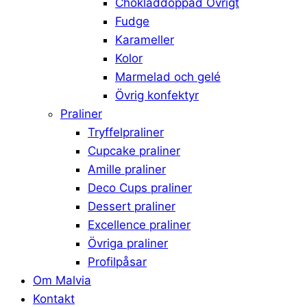
Chokladdoppad Övrigt
Fudge
Karameller
Kolor
Marmelad och gelé
Övrig konfektyr
Praliner
Tryffelpraliner
Cupcake praliner
Amille praliner
Deco Cups praliner
Dessert praliner
Excellence praliner
Övriga praliner
Profilpåsar
Om Malvia
Kontakt