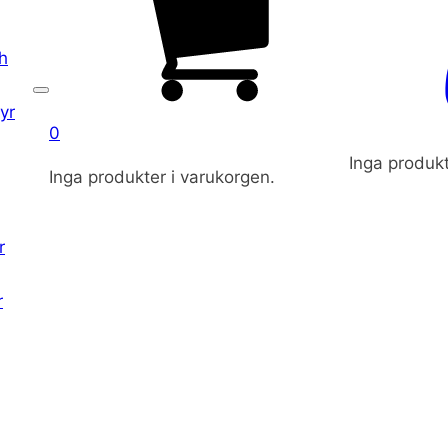
h
yr
0
Inga produkt
Inga produkter i varukorgen.
r
r