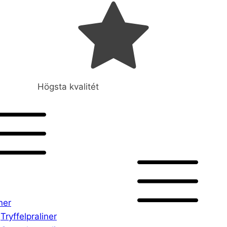
Högsta kvalitét
ner
Tryffelpraliner