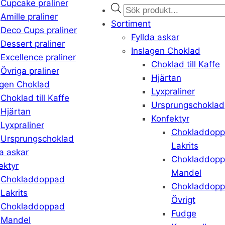
Cupcake praliner
Products
Amille praliner
search
Sortiment
Deco Cups praliner
Fyllda askar
Dessert praliner
Inslagen Choklad
Excellence praliner
Choklad till Kaffe
Övriga praliner
Hjärtan
agen Choklad
Lyxpraliner
Choklad till Kaffe
Ursprungschoklad
Hjärtan
Konfektyr
Lyxpraliner
Chokladdop
Ursprungschoklad
Lakrits
da askar
Chokladdop
ektyr
Mandel
Chokladdoppad
Chokladdop
Lakrits
Övrigt
Chokladdoppad
Fudge
Mandel