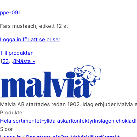
ppe-091
Fars mustasch, etikett 12 st
Logga in för att se priser
Till produkten
1
2
3
…
8
Nästa »
Malvia AB startades redan 1902. Idag erbjuder Malvia e
Produkter
Hela sortimentet
Fyllda askar
Konfektyr
Inslagen choklad
Sidor