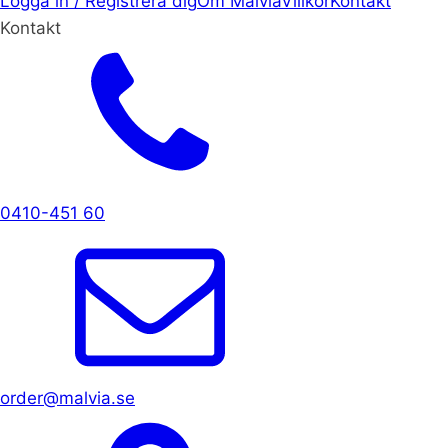
Logga in / Registrera dig
Om Malvia
Villkor
Kontakt
Kontakt
0410-451 60
order@malvia.se