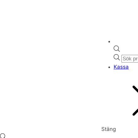
Produc
search
Kassa
Stäng
Products