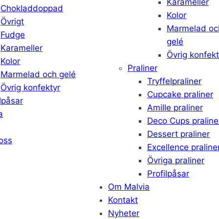
Karameller
Chokladdoppad
Kolor
Övrigt
Marmelad oc
Fudge
gelé
Karameller
Övrig konfekt
Kolor
Praliner
Marmelad och gelé
Tryffelpraliner
Övrig konfektyr
Cupcake praliner
ilpåsar
Amille praliner
a
Deco Cups praline
Dessert praliner
oss
Excellence praline
Övriga praliner
Profilpåsar
Om Malvia
Kontakt
Nyheter