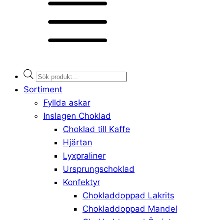
Products
search
Sortiment
Fyllda askar
Inslagen Choklad
Choklad till Kaffe
Hjärtan
Lyxpraliner
Ursprungschoklad
Konfektyr
Chokladdoppad Lakrits
Chokladdoppad Mandel