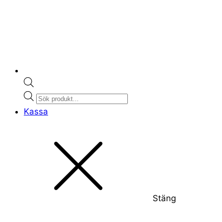
Products
search
Kassa
Stäng