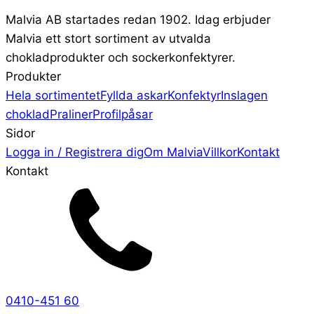
Malvia AB startades redan 1902. Idag erbjuder
Malvia ett stort sortiment av utvalda
chokladprodukter och sockerkonfektyrer.
Produkter
Hela sortimentet
Fyllda askar
Konfektyr
Inslagen
choklad
Praliner
Profilpåsar
Sidor
Logga in / Registrera dig
Om Malvia
Villkor
Kontakt
Kontakt
0410-451 60