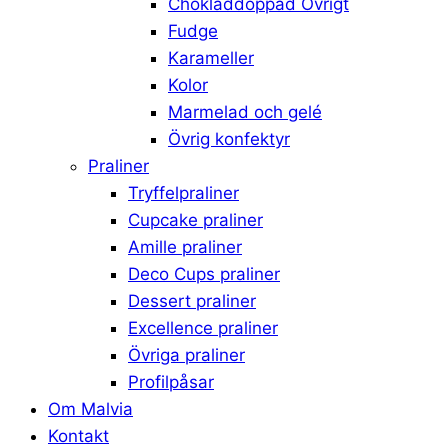
Chokladdoppad Övrigt
Fudge
Karameller
Kolor
Marmelad och gelé
Övrig konfektyr
Praliner
Tryffelpraliner
Cupcake praliner
Amille praliner
Deco Cups praliner
Dessert praliner
Excellence praliner
Övriga praliner
Profilpåsar
Om Malvia
Kontakt