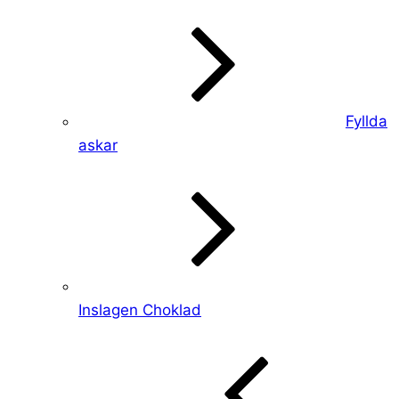
Fyllda
askar
Inslagen Choklad