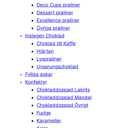
Deco Cups praliner
Dessert praliner
Excellence praliner
Övriga praliner
Inslagen Choklad
Choklad till Kaffe
Hjärtan
Lyxpraliner
Ursprungschoklad
Fyllda askar
Konfektyr
Chokladdoppad Lakrits
Chokladdoppad Mandel
Chokladdoppad Övrigt
Fudge
Karameller