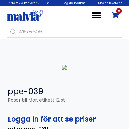
Fri frakt vid köp över 2000 kr
Högsta kvalitét
Snabb leverans
0
Products
search
ppe-039
Rosor till Mor, etikett 12 st
Logga in för att se priser