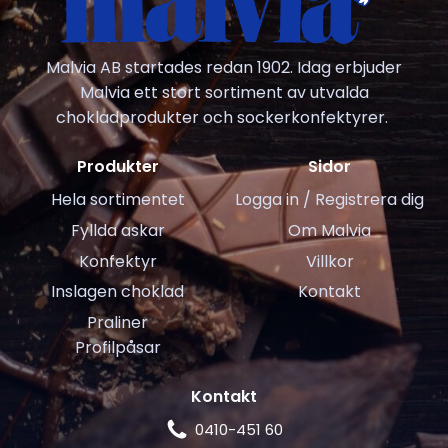
Malvia AB startades redan 1902. Idag erbjuder
Malvia ett stort sortiment av utvalda
chokladprodukter och sockerkonfektyrer.
Produkter
Sidor
Hela sortimentet
Logga in / Registrera dig
Fyllda askar
Om Malvia
Konfektyr
Villkor
Inslagen choklad
Kontakt
Praliner
Profilpåsar
Kontakt
0410-451 60