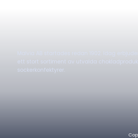
Malvia AB startades redan 1902. Idag erbjude
ett stort sortiment av utvalda chokladproduk
sockerkonfektyrer.
Cop