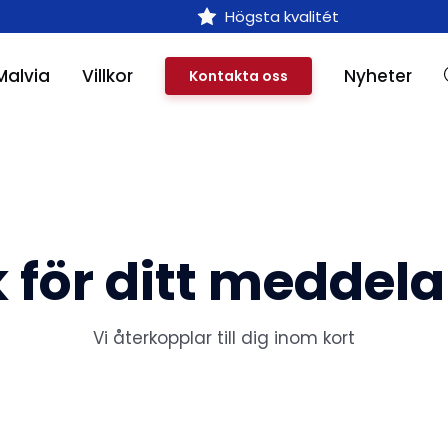
Högsta kvalitét
alvia
Villkor
Nyheter
Kontakta oss
 för ditt meddel
Vi återkopplar till dig inom kort