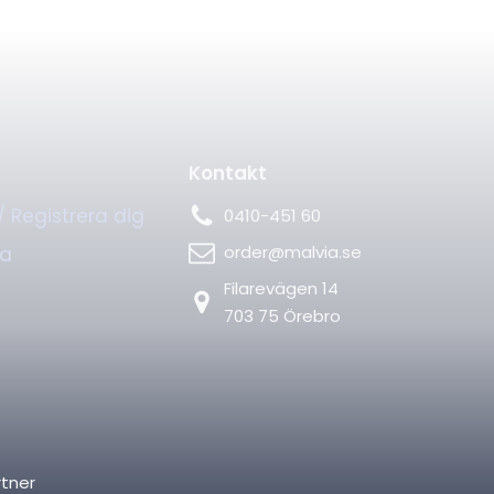
Kontakt
/ Registrera dig
0410-451 60
order@malvia.se
ia
Filarevägen 14
703 75 Örebro
rtner