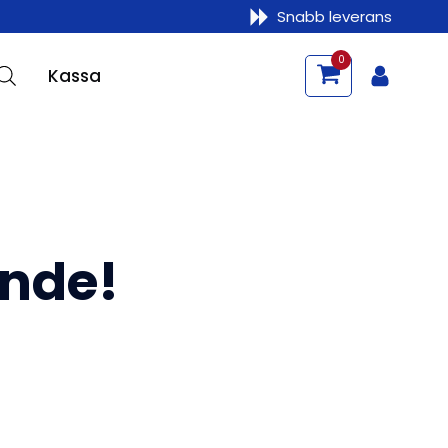
Snabb leverans
0
Kassa
ande!