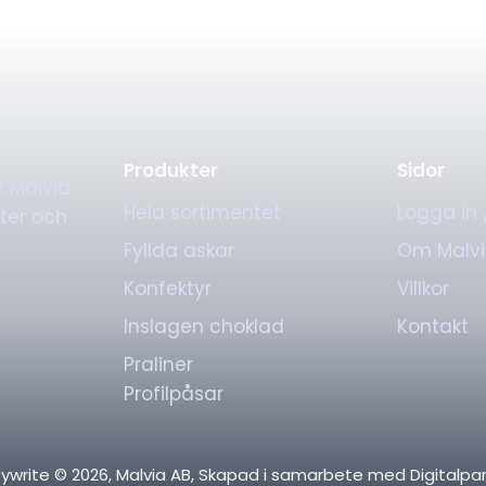
Produkter
Sidor
r Malvia
Hela sortimentet
Logga in 
ter och
Fyllda askar
Om Malv
Konfektyr
Villkor
Inslagen choklad
Kontakt
Praliner
Profilpåsar
ywrite ©
2026
, Malvia AB, Skapad i samarbete med
Digitalpa