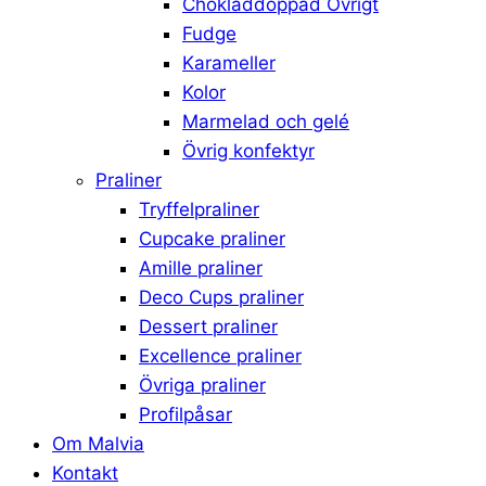
Chokladdoppad Övrigt
Fudge
Karameller
Kolor
Marmelad och gelé
Övrig konfektyr
Praliner
Tryffelpraliner
Cupcake praliner
Amille praliner
Deco Cups praliner
Dessert praliner
Excellence praliner
Övriga praliner
Profilpåsar
Om Malvia
Kontakt