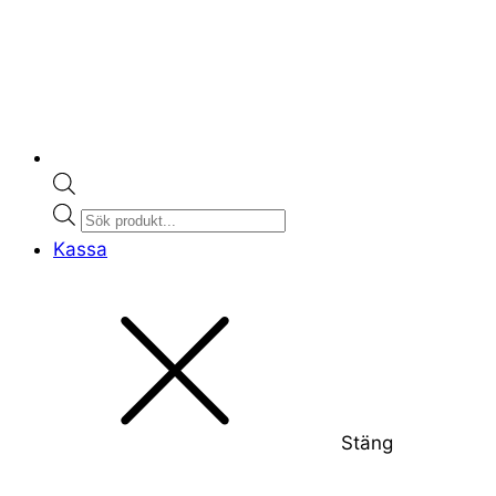
Products
search
Kassa
Stäng