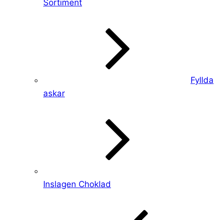
Sortiment
Fyllda
askar
Inslagen Choklad