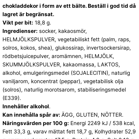
chokladdekor i form av ett bälte. Beställ i god tid då
lagret är begränsat.
Vikt per bit:
18,8 g.
Ingredienser:
socker, kakaosmör,
HELMJÖLKSPULVER, vegetabiliskt fett (palm, raps,
solros, kokos, shea), glukossirap, invertsockersirap,
rödbetsjuicepulver, aromämnen, HELMJÖLK,
SKUMMJÖLKSPULVER, kakaomassa, LAKTOS,
alkohol, emulgeringsmedel (SOJALECITIN), naturlig
vaniljarom, koncentrat (peppar), vegetabilisk olja
(solros), naturlig morotsarom, stabiliseringsmedel
(E339).
Innehåller alkohol
.
Kan innehålla spår av:
ÄGG, GLUTEN, NÖTTER.
Näringsvärden per 100 g:
Energi 2249 kJ / 538 kcal,
Fett 33,3 g, varav mättat fett 18,7 g, Kolhydrater 52,9