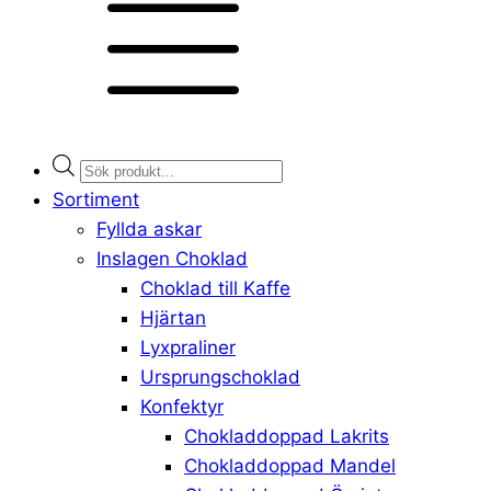
Products
search
Sortiment
Fyllda askar
Inslagen Choklad
Choklad till Kaffe
Hjärtan
Lyxpraliner
Ursprungschoklad
Konfektyr
Chokladdoppad Lakrits
Chokladdoppad Mandel