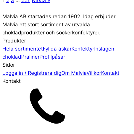
1
2
3
…
227
Nästa »
Malvia AB startades redan 1902. Idag erbjuder
Malvia ett stort sortiment av utvalda
chokladprodukter och sockerkonfektyrer.
Produkter
Hela sortimentet
Fyllda askar
Konfektyr
Inslagen
choklad
Praliner
Profilpåsar
Sidor
Logga in / Registrera dig
Om Malvia
Villkor
Kontakt
Kontakt