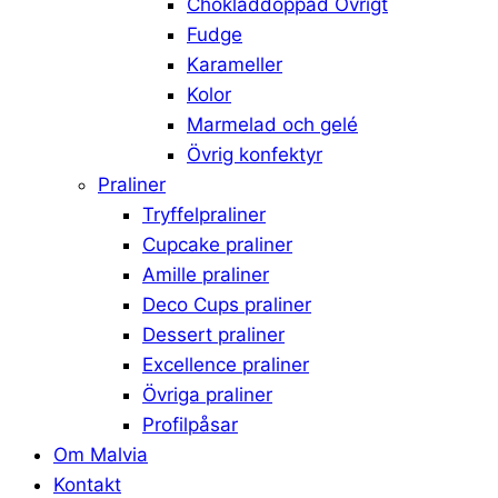
Chokladdoppad Övrigt
Fudge
Karameller
Kolor
Marmelad och gelé
Övrig konfektyr
Praliner
Tryffelpraliner
Cupcake praliner
Amille praliner
Deco Cups praliner
Dessert praliner
Excellence praliner
Övriga praliner
Profilpåsar
Om Malvia
Kontakt