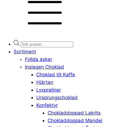
Products
search
Sortiment
Fyllda askar
Inslagen Choklad
Choklad till Kaffe
Hjärtan
Lyxpraliner
Ursprungschoklad
Konfektyr
Chokladdoppad Lakrits
Chokladdoppad Mandel