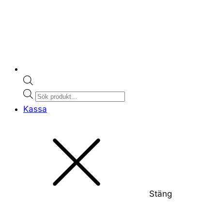
Products
search
Kassa
Stäng