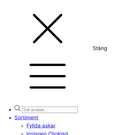
Stäng
Products
search
Sortiment
Fyllda askar
Inslagen Choklad