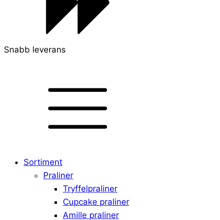
Snabb leverans
Sortiment
Praliner
Tryffelpraliner
Cupcake praliner
Amille praliner