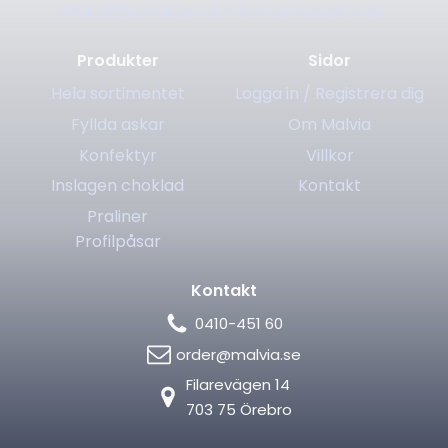
chokladprodukter och sockerkonfektyrer.
Produkter
Sidor
Hela sortimentet
Logga in / Registrera dig
Fyllda askar
Om Malvia
Konfektyr
Villkor
Inslagen choklad
Kontakt
Praliner
Profilpåsar
Kontakt
0410-451 60
order@malvia.se
Filarevägen 14
703 75 Örebro