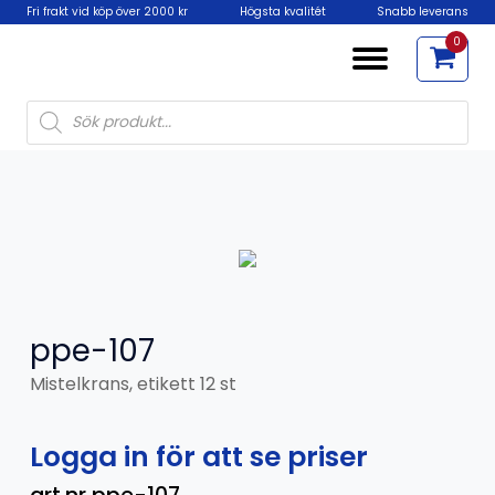
Fri frakt vid köp över 2000 kr
Högsta kvalitét
Snabb leverans
0
Products
search
ppe-107
Mistelkrans, etikett 12 st
Logga in för att se priser