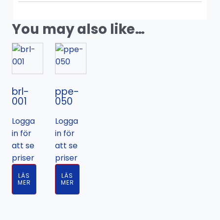
You may also like…
brl-
ppe-
001
050
Logga
Logga
in för
in för
att se
att se
priser
priser
LÄS
LÄS
MER
MER