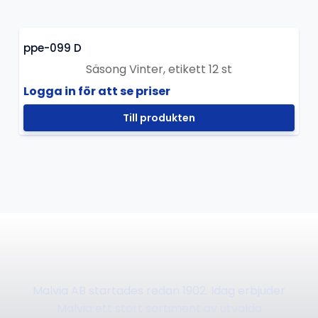
ppe-099 D
Säsong Vinter, etikett 12 st
Logga in för att se priser
Till produkten
Malvia AB startades redan 1902. Idag erbjuder
Malvia ett stort sortiment av utvalda