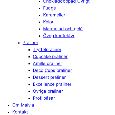
Chokladdoppad Övrigt
Fudge
Karameller
Kolor
Marmelad och gelé
Övrig konfektyr
Praliner
Tryffelpraliner
Cupcake praliner
Amille praliner
Deco Cups praliner
Dessert praliner
Excellence praliner
Övriga praliner
Profilpåsar
Om Malvia
Kontakt