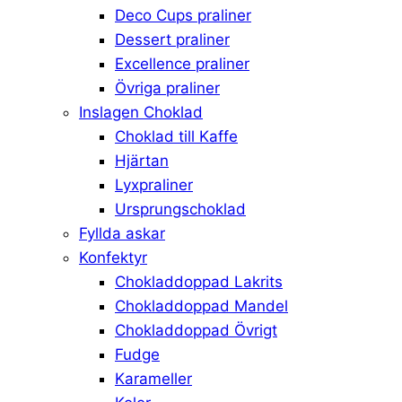
Deco Cups praliner
Dessert praliner
Excellence praliner
Övriga praliner
Inslagen Choklad
Choklad till Kaffe
Hjärtan
Lyxpraliner
Ursprungschoklad
Fyllda askar
Konfektyr
Chokladdoppad Lakrits
Chokladdoppad Mandel
Chokladdoppad Övrigt
Fudge
Karameller