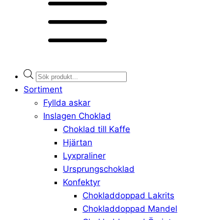
Products
search
Sortiment
Fyllda askar
Inslagen Choklad
Choklad till Kaffe
Hjärtan
Lyxpraliner
Ursprungschoklad
Konfektyr
Chokladdoppad Lakrits
Chokladdoppad Mandel