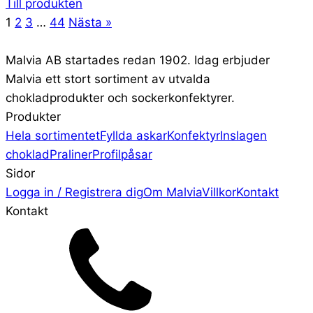
Till produkten
1
2
3
…
44
Nästa »
Malvia AB startades redan 1902. Idag erbjuder
Malvia ett stort sortiment av utvalda
chokladprodukter och sockerkonfektyrer.
Produkter
Hela sortimentet
Fyllda askar
Konfektyr
Inslagen
choklad
Praliner
Profilpåsar
Sidor
Logga in / Registrera dig
Om Malvia
Villkor
Kontakt
Kontakt