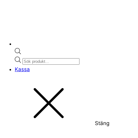
Products
search
Kassa
Stäng