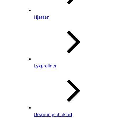
Hjärtan
Lyxpraliner
Ursprungschoklad