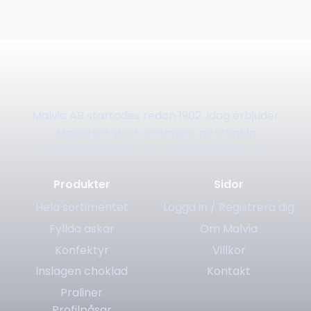
Malvia AB startades redan 1902. Idag erbjuder
Malvia ett stort sortiment av utvalda
chokladprodukter och sockerkonfektyrer.
Produkter
Sidor
Hela sortimentet
Logga in / Registrera dig
Fyllda askar
Om Malvia
Konfektyr
Villkor
Inslagen choklad
Kontakt
Praliner
Profilpåsar