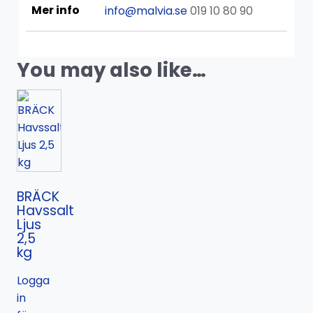
Mer info
info@malvia.se
019 10 80 90
You may also like…
BRÄCK
Havssalt
Ljus
2,5
kg
Logga
in