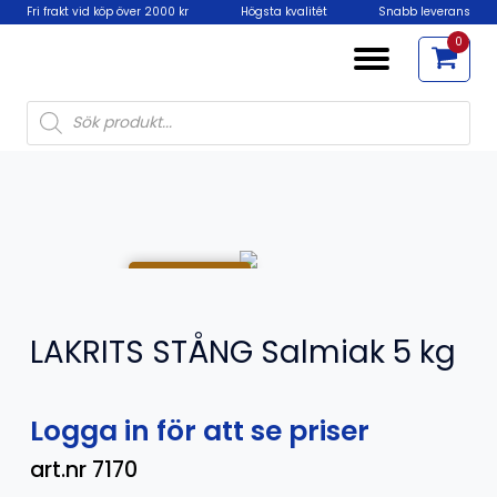
Fri frakt vid köp över 2000 kr
Högsta kvalitét
Snabb leverans
0
Products
search
SLUT I LAGER
LAKRITS STÅNG Salmiak 5 kg
Logga in för att se priser
art.nr 7170