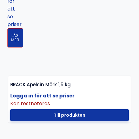
för
att
se
priser
LÄS
MER
BRÄCK Apelsin Mörk 1,5 kg
Logga in för att se priser
Kan restnoteras
Till produkten