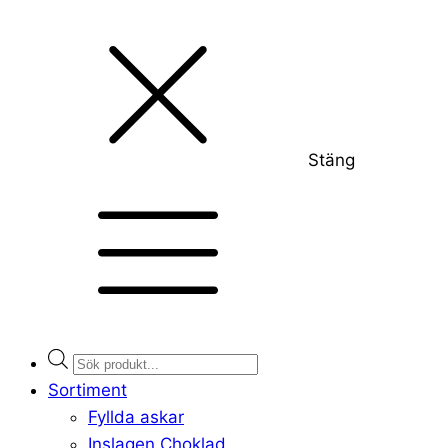
Stäng
Products
search
Sortiment
Fyllda askar
Inslagen Choklad