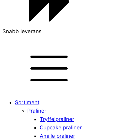
Snabb leverans
Sortiment
Praliner
Tryffelpraliner
Cupcake praliner
Amille praliner