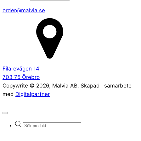
order@malvia.se
Filarevägen 14
703 75 Örebro
Copywrite ©
2026
, Malvia AB, Skapad i samarbete
med
Digitalpartner
Products
search