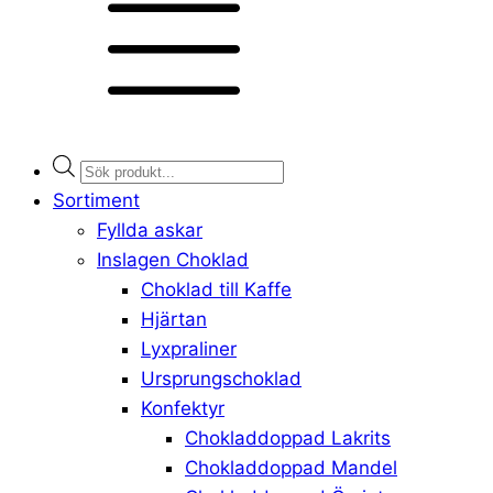
Products
search
Sortiment
Fyllda askar
Inslagen Choklad
Choklad till Kaffe
Hjärtan
Lyxpraliner
Ursprungschoklad
Konfektyr
Chokladdoppad Lakrits
Chokladdoppad Mandel