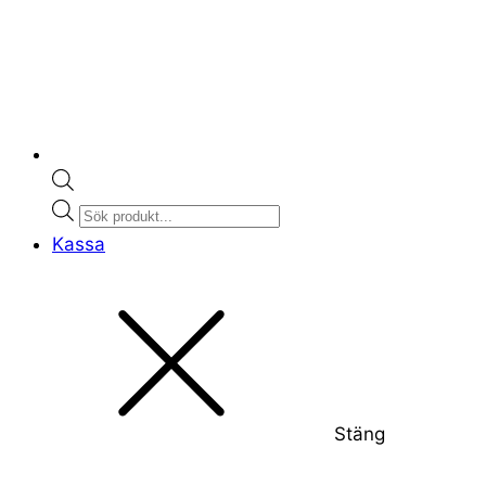
Products
search
Kassa
Stäng