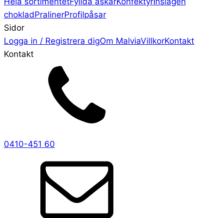
Hela sortimentet
Fyllda askar
Konfektyr
Inslagen
choklad
Praliner
Profilpåsar
Sidor
Logga in / Registrera dig
Om Malvia
Villkor
Kontakt
Kontakt
0410-451 60