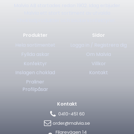
Malvia AB startades redan 1902. Idag erbjuder
Malvia ett stort sortiment av utvalda
chokladprodukter och sockerkonfektyrer.
Produkter
Sidor
Hela sortimentet
Logga in / Registrera dig
Fyllda askar
Om Malvia
Konfektyr
Villkor
Inslagen choklad
Kontakt
Praliner
Profilpåsar
Kontakt
0410-451 60
order@malvia.se
Filarevägen 14