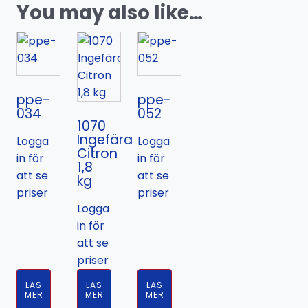
You may also like…
ppe-
ppe-
034
052
1070
Ingefära
Logga
Logga
Citron
in för
in för
1,8
att se
att se
kg
priser
priser
Logga
in för
att se
priser
LÄS
LÄS
LÄS
MER
MER
MER