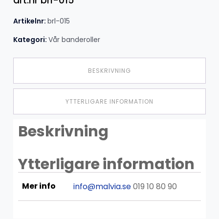
art.nr brl-015
Artikelnr:
brl-015
Kategori:
Vår banderoller
BESKRIVNING
YTTERLIGARE INFORMATION
Beskrivning
Ytterligare information
Mer info
info@malvia.se
019 10 80 90