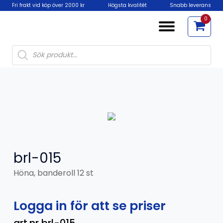
Fri frakt vid köp över 2000 kr
Högsta kvalitét
Snabb leverans
0
Products
search
brl-015
Höna, banderoll 12 st
Logga in för att se priser