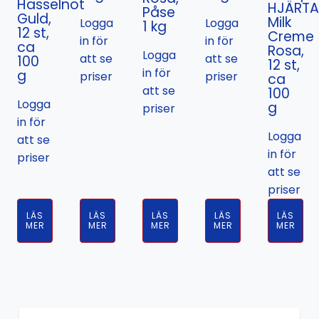
Hasselnöt
HJÄRTA
Påse
Guld,
Milk
Logga
Logga
1 kg
12 st,
Creme
in för
in för
ca
Rosa,
Logga
att se
att se
100
12 st,
in för
g
priser
priser
ca
att se
100
Logga
g
priser
in för
Logga
att se
in för
priser
att se
priser
LÄS
LÄS
LÄS
LÄS
LÄS
MER
MER
MER
MER
MER