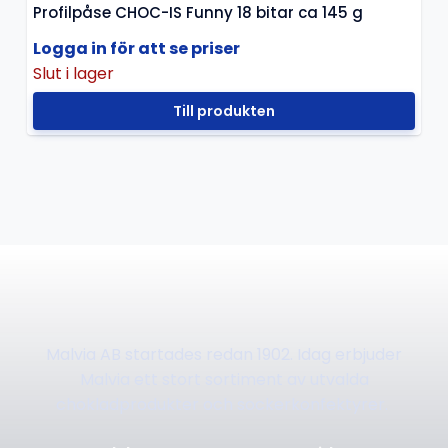
Profilpåse CHOC-IS Funny 18 bitar ca 145 g
Logga in för att se priser
Slut i lager
Till produkten
Malvia AB startades redan 1902. Idag erbjuder
Malvia ett stort sortiment av utvalda
chokladprodukter och sockerkonfektyrer.