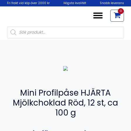
Fri frakt vid köp över 2000 kr
Högsta kvalitét
Snabb leverans
0
Products
search
Mini Profilpåse HJÄRTA
Mjölkchoklad Röd, 12 st, ca
100 g