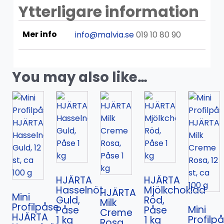
Ytterligare information
Mer info
info@malvia.se
019 10 80 90
You may also like…
HJÄRTA
HJÄRTA
Hasselnöt
Mjölkchoklad
HJÄRTA
Mini
Guld,
Röd,
Milk
Profilpåse
Mini
Påse
Påse
Creme
HJÄRTA
Profilp
1 kg
1 kg
Rosa,