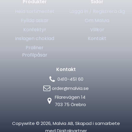
Produkter
Sidor
Hela sortimentet
Logga in / Registrera dig
Fyllda askar
Om Malvia
Konfektyr
Villkor
Inslagen choklad
Kontakt
Praliner
Profilpåsar
Kontakt
0410-451 60
order@malvia.se
Filarevägen 14
703 75 Örebro
Copywrite ©
2026
, Malvia AB, Skapad i samarbete
med
Digitalpartner