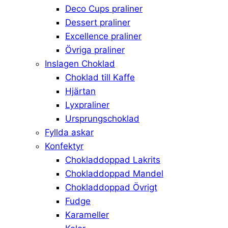
Deco Cups praliner
Dessert praliner
Excellence praliner
Övriga praliner
Inslagen Choklad
Choklad till Kaffe
Hjärtan
Lyxpraliner
Ursprungschoklad
Fyllda askar
Konfektyr
Chokladdoppad Lakrits
Chokladdoppad Mandel
Chokladdoppad Övrigt
Fudge
Karameller