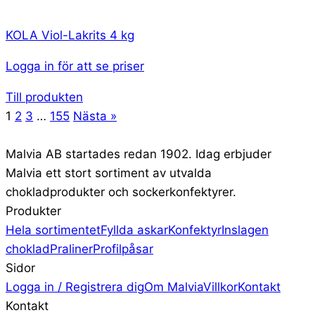
KOLA Viol-Lakrits 4 kg
Logga in för att se priser
Till produkten
1
2
3
…
155
Nästa »
Malvia AB startades redan 1902. Idag erbjuder
Malvia ett stort sortiment av utvalda
chokladprodukter och sockerkonfektyrer.
Produkter
Hela sortimentet
Fyllda askar
Konfektyr
Inslagen
choklad
Praliner
Profilpåsar
Sidor
Logga in / Registrera dig
Om Malvia
Villkor
Kontakt
Kontakt