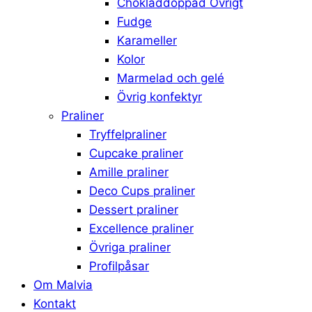
Chokladdoppad Övrigt
Fudge
Karameller
Kolor
Marmelad och gelé
Övrig konfektyr
Praliner
Tryffelpraliner
Cupcake praliner
Amille praliner
Deco Cups praliner
Dessert praliner
Excellence praliner
Övriga praliner
Profilpåsar
Om Malvia
Kontakt