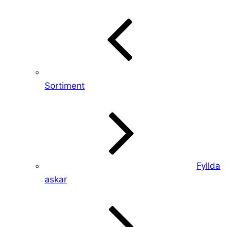
Sortiment
Fyllda
askar