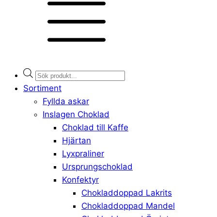
Products
search
Sortiment
Fyllda askar
Inslagen Choklad
Choklad till Kaffe
Hjärtan
Lyxpraliner
Ursprungschoklad
Konfektyr
Chokladdoppad Lakrits
Chokladdoppad Mandel