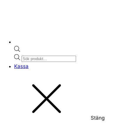
Products
search
Kassa
Stäng