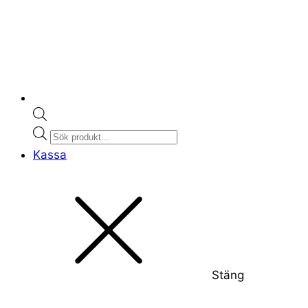
Products
search
Kassa
Stäng