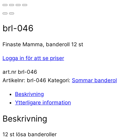
brl-046
Finaste Mamma, banderoll 12 st
Logga in för att se priser
art.nr brl-046
Artikelnr:
brl-046
Kategori:
Sommar banderol
Beskrivning
Ytterligare information
Beskrivning
12 st lösa banderoller