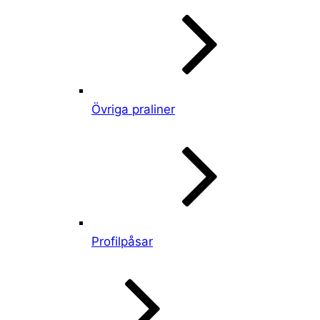
Övriga praliner
Profilpåsar