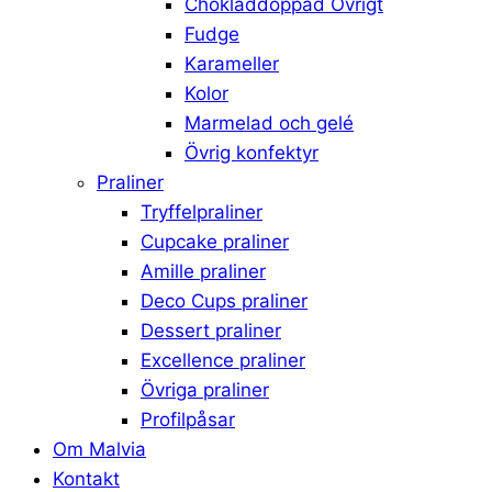
Chokladdoppad Övrigt
Fudge
Karameller
Kolor
Marmelad och gelé
Övrig konfektyr
Praliner
Tryffelpraliner
Cupcake praliner
Amille praliner
Deco Cups praliner
Dessert praliner
Excellence praliner
Övriga praliner
Profilpåsar
Om Malvia
Kontakt