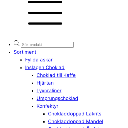
Products
search
Sortiment
Fyllda askar
Inslagen Choklad
Choklad till Kaffe
Hjärtan
Lyxpraliner
Ursprungschoklad
Konfektyr
Chokladdoppad Lakrits
Chokladdoppad Mandel