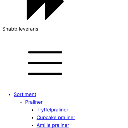
Snabb leverans
Sortiment
Praliner
Tryffelpraliner
Cupcake praliner
Amille praliner