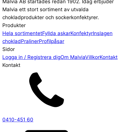
Malvia AB startades redan 1902. Idag erbjuder
Malvia ett stort sortiment av utvalda
chokladprodukter och sockerkonfektyrer.
Produkter
Hela sortimentet
Fyllda askar
Konfektyr
Inslagen
choklad
Praliner
Profilpåsar
Sidor
Logga in / Registrera dig
Om Malvia
Villkor
Kontakt
Kontakt
0410-451 60