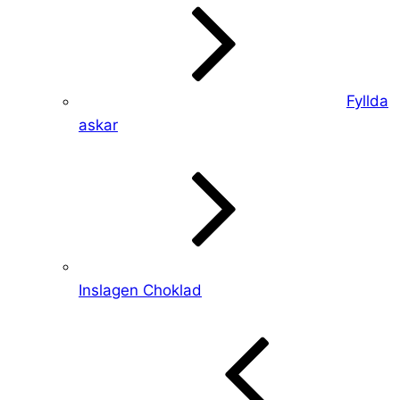
Fyllda
askar
Inslagen Choklad