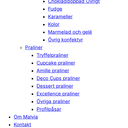
Chokladdoppad Övrigt
Fudge
Karameller
Kolor
Marmelad och gelé
Övrig konfektyr
Praliner
Tryffelpraliner
Cupcake praliner
Amille praliner
Deco Cups praliner
Dessert praliner
Excellence praliner
Övriga praliner
Profilpåsar
Om Malvia
Kontakt