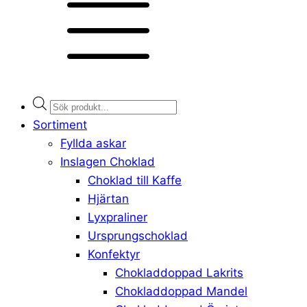
Products
search
Sortiment
Fyllda askar
Inslagen Choklad
Choklad till Kaffe
Hjärtan
Lyxpraliner
Ursprungschoklad
Konfektyr
Chokladdoppad Lakrits
Chokladdoppad Mandel