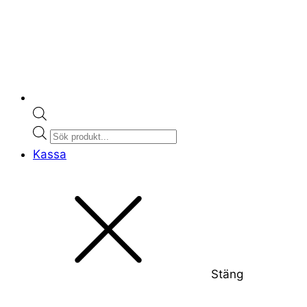
Products
search
Kassa
Stäng