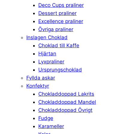
Deco Cups praliner
Dessert praliner
Excellence praliner
Övriga praliner
Inslagen Choklad
Choklad till Kaffe
Hjärtan
Lyxpraliner
Ursprungschoklad
Fyllda askar
Konfektyr
Chokladdoppad Lakrits
Chokladdoppad Mandel
Chokladdoppad Övrigt
Fudge
Karameller