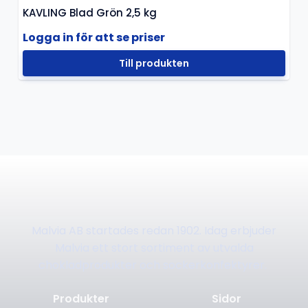
KAVLING Blad Grön 2,5 kg
Logga in för att se priser
Till produkten
Malvia AB startades redan 1902. Idag erbjuder
Malvia ett stort sortiment av utvalda
chokladprodukter och sockerkonfektyrer.
Produkter
Sidor