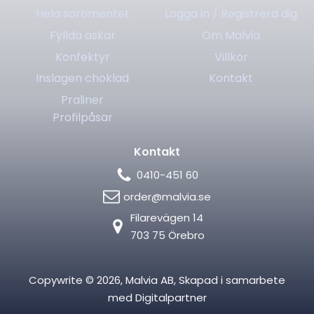
Hela sortimentet
Logga in / Registrera dig
Fyllda askar
Om Malvia
Konfektyr
Villkor
Inslagen choklad
Kontakt
Praliner
Profilpåsar
Kontakt
0410-451 60
order@malvia.se
Filarevägen 14
703 75 Örebro
Copywrite ©
2026
, Malvia AB, Skapad i samarbete
med
Digitalpartner