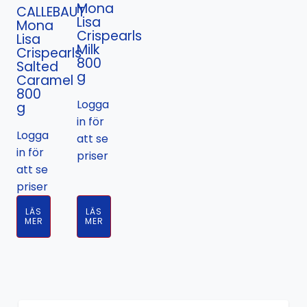
Mona
CALLEBAUT
Lisa
Mona
Crispearls
Lisa
Milk
Crispearls
800
Salted
g
Caramel
800
Logga
g
in för
Logga
att se
in för
priser
att se
priser
LÄS
LÄS
MER
MER