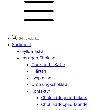
Products
search
Sortiment
Fyllda askar
Inslagen Choklad
Choklad till Kaffe
Hjärtan
Lyxpraliner
Ursprungschoklad
Konfektyr
Chokladdoppad Lakrits
Chokladdoppad Mandel