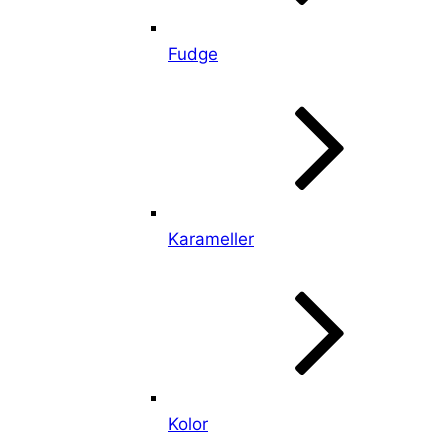
Fudge
Karameller
Kolor