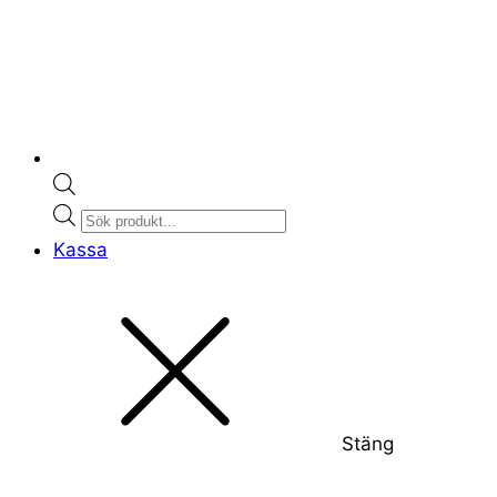
Products
search
Kassa
Stäng