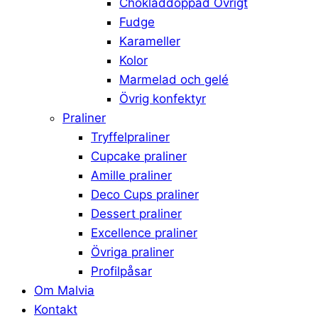
Chokladdoppad Övrigt
Fudge
Karameller
Kolor
Marmelad och gelé
Övrig konfektyr
Praliner
Tryffelpraliner
Cupcake praliner
Amille praliner
Deco Cups praliner
Dessert praliner
Excellence praliner
Övriga praliner
Profilpåsar
Om Malvia
Kontakt