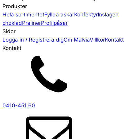
Produkter
Hela sortimentet
Fyllda askar
Konfektyr
Inslagen
choklad
Praliner
Profilpåsar
Sidor
Logga in / Registrera dig
Om Malvia
Villkor
Kontakt
Kontakt
0410-451 60