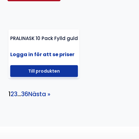
PRALINASK 10 Pack Fylld guld
Logga in för att se priser
Till produkten
1
2
3
…
36
Nästa »