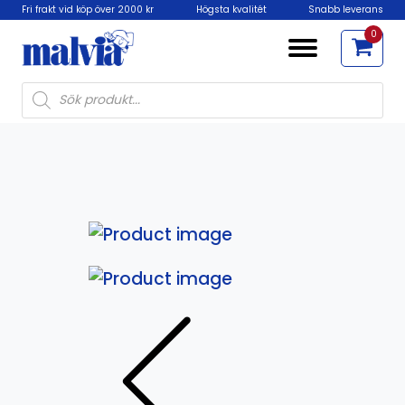
Fri frakt vid köp över 2000 kr
Högsta kvalitét
Snabb leverans
0
Products
search