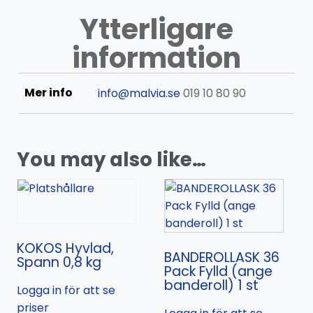
Ytterligare
information
Mer info
info@malvia.se
019 10 80 90
You may also like…
KOKOS Hyvlad,
BANDEROLLASK 36
Spann 0,8 kg
Pack Fylld (ange
banderoll) 1 st
Logga in för att se
priser