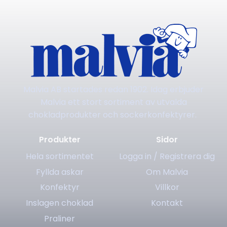
Malvia AB startades redan 1902. Idag erbjuder
Malvia ett stort sortiment av utvalda
chokladprodukter och sockerkonfektyrer.
Produkter
Sidor
Hela sortimentet
Logga in / Registrera dig
Fyllda askar
Om Malvia
Konfektyr
Villkor
Inslagen choklad
Kontakt
Praliner