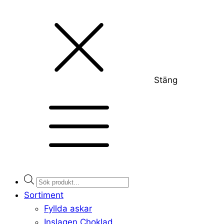
Stäng
Products
search
Sortiment
Fyllda askar
Inslagen Choklad