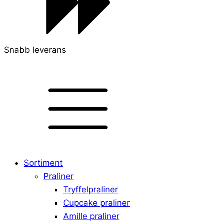
Snabb leverans
Sortiment
Praliner
Tryffelpraliner
Cupcake praliner
Amille praliner