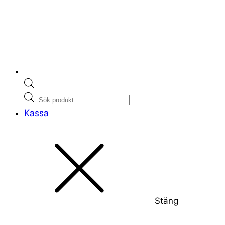
Products
search
Kassa
Stäng