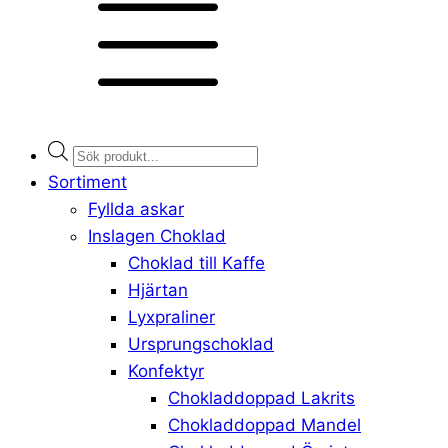
Products
search
Sortiment
Fyllda askar
Inslagen Choklad
Choklad till Kaffe
Hjärtan
Lyxpraliner
Ursprungschoklad
Konfektyr
Chokladdoppad Lakrits
Chokladdoppad Mandel