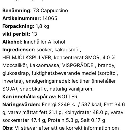
Benämning:
73 Cappuccino
Artikelnummer:
14065
Förpackning:
1,8 kg
vikt per bit:
13
Alkohol:
Innehåller Alkohol
Ingredienser:
socker, kakaosmör,
HELMJÖLKSPULVER, koncentrerat SMÖR, 4.0 %
Moccalikör, kakaomassa, VISPGRÄDDE , brandy,
glukossirap, fuktighetsbevarande medel (sorbitol,
invertas), emulgeringsmedel: lecitiner (innehåller
SOJA), snabbkaffe, naturlig vaniljarom.
Kan innehålla spår av:
NÖTTER
Näringsvärden:
Energi 2249 kJ / 537 kcal, Fett 34.6
g, varav mättat fett 21.1 g, Kolhydrater 48.0 g, varav
sockerarter 47.4 g, Protein 5.3 g, Salt 0.17 g
Obs:
Vi strävar efter att ge korrekt information om