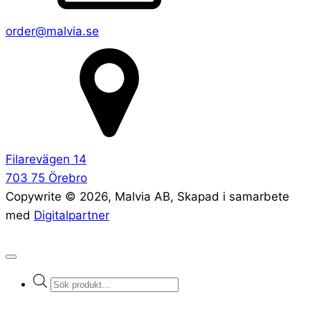
order@malvia.se
Filarevägen 14
703 75 Örebro
Copywrite ©
2026
, Malvia AB, Skapad i samarbete
med
Digitalpartner
Products
search