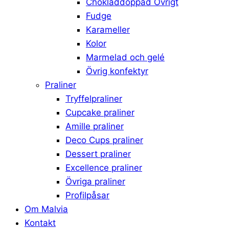
Chokladdoppad Övrigt
Fudge
Karameller
Kolor
Marmelad och gelé
Övrig konfektyr
Praliner
Tryffelpraliner
Cupcake praliner
Amille praliner
Deco Cups praliner
Dessert praliner
Excellence praliner
Övriga praliner
Profilpåsar
Om Malvia
Kontakt