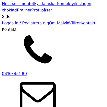
Hela sortimentet
Fyllda askar
Konfektyr
Inslagen
choklad
Praliner
Profilpåsar
Sidor
Logga in / Registrera dig
Om Malvia
Villkor
Kontakt
Kontakt
0410-451 60