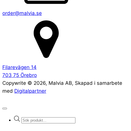
order@malvia.se
Filarevägen 14
703 75 Örebro
Copywrite ©
2026
, Malvia AB, Skapad i samarbete
med
Digitalpartner
Products
search