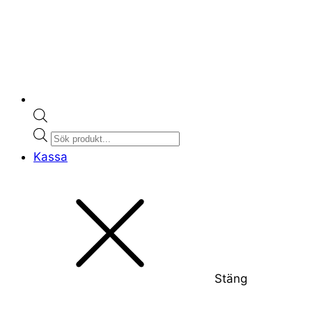
Products
search
Kassa
Stäng