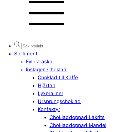
Products
search
Sortiment
Fyllda askar
Inslagen Choklad
Choklad till Kaffe
Hjärtan
Lyxpraliner
Ursprungschoklad
Konfektyr
Chokladdoppad Lakrits
Chokladdoppad Mandel