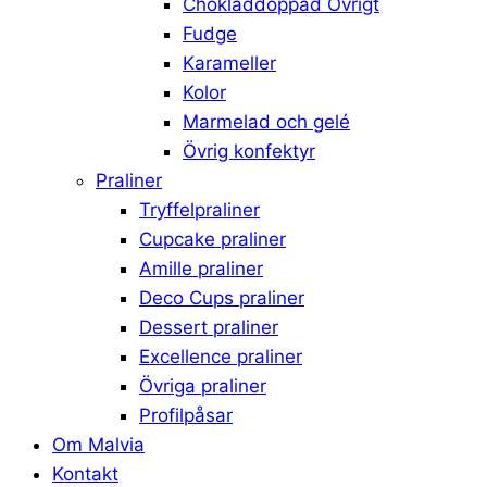
Chokladdoppad Övrigt
Fudge
Karameller
Kolor
Marmelad och gelé
Övrig konfektyr
Praliner
Tryffelpraliner
Cupcake praliner
Amille praliner
Deco Cups praliner
Dessert praliner
Excellence praliner
Övriga praliner
Profilpåsar
Om Malvia
Kontakt