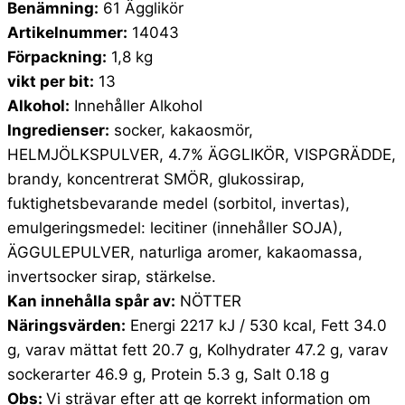
Benämning:
61 Ägglikör
Artikelnummer:
14043
Förpackning:
1,8 kg
vikt per bit:
13
Alkohol:
Innehåller Alkohol
Ingredienser:
socker, kakaosmör,
HELMJÖLKSPULVER, 4.7% ÄGGLIKÖR, VISPGRÄDDE,
brandy, koncentrerat SMÖR, glukossirap,
fuktighetsbevarande medel (sorbitol, invertas),
emulgeringsmedel: lecitiner (innehåller SOJA),
ÄGGULEPULVER, naturliga aromer, kakaomassa,
invertsocker sirap, stärkelse.
Kan innehålla spår av:
NÖTTER
Näringsvärden:
Energi 2217 kJ / 530 kcal, Fett 34.0
g, varav mättat fett 20.7 g, Kolhydrater 47.2 g, varav
sockerarter 46.9 g, Protein 5.3 g, Salt 0.18 g
Obs:
Vi strävar efter att ge korrekt information om