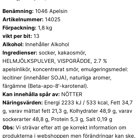
Benämning:
1046 Apelsin
Artikelnummer:
14025
Förpackning:
1,8 kg
vikt per bit:
13
Alkohol:
Innehåller Alkohol
Ingredienser:
socker, kakaosmör,
HELMJÖLKSPULVER, VISPGRÄDDE, 2.7 %
apelsinlikör, koncentrerat smör, emulgeringsmedel:
lecitiner (innehåller SOJA), naturliga aromer,
färgämne (Beta-apo-8'-karotenal).
Kan innehålla spår av:
NÖTTER
Näringsvärden:
Energi 2233 kJ / 533 kcal, Fett 34,7
g, varav mättat fett 21,3 g, Kolhydrater 48,9 g, varav
sockerarter 48,8 g, Protein 5,3 g, Salt 0,19 g
Obs:
Vi strävar efter att ge korrekt information om
produkterna i webshoppen men förändringar kan ske,