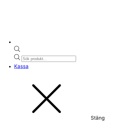
Products
search
Kassa
Stäng