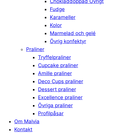
Chokladdoppad Övrigt
Fudge
Karameller
Kolor
Marmelad och gelé
Övrig konfektyr
Praliner
Tryffelpraliner
Cupcake praliner
Amille praliner
Deco Cups praliner
Dessert praliner
Excellence praliner
Övriga praliner
Profilpåsar
Om Malvia
Kontakt