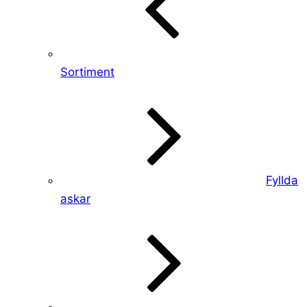
Sortiment
Fyllda
askar