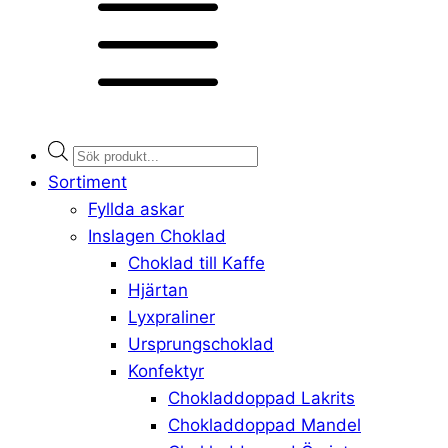
Products
search
Sortiment
Fyllda askar
Inslagen Choklad
Choklad till Kaffe
Hjärtan
Lyxpraliner
Ursprungschoklad
Konfektyr
Chokladdoppad Lakrits
Chokladdoppad Mandel