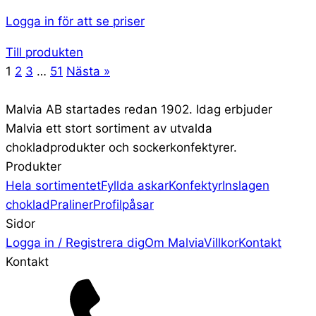
Logga in för att se priser
Till produkten
1
2
3
…
51
Nästa »
Malvia AB startades redan 1902. Idag erbjuder
Malvia ett stort sortiment av utvalda
chokladprodukter och sockerkonfektyrer.
Produkter
Hela sortimentet
Fyllda askar
Konfektyr
Inslagen
choklad
Praliner
Profilpåsar
Sidor
Logga in / Registrera dig
Om Malvia
Villkor
Kontakt
Kontakt