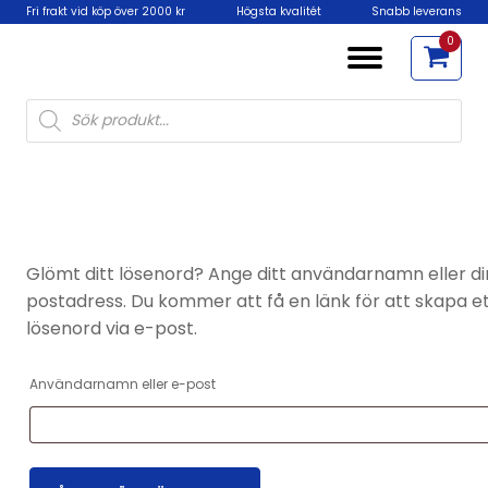
Fri frakt vid köp över 2000 kr
Högsta kvalitét
Snabb leverans
0
Products
search
Glömt ditt lösenord? Ange ditt användarnamn eller di
postadress. Du kommer att få en länk för att skapa et
lösenord via e-post.
Användarnamn eller e-post