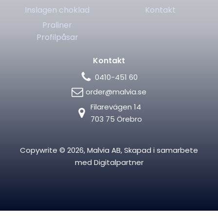
Inslagen choklad
Kontakt
Praliner
Profilpåsar
Kontakt
0410-451 60
order@malvia.se
Filarevägen 14
703 75 Örebro
Copywrite ©
2026
, Malvia AB, Skapad i samarbete
med
Digitalpartner