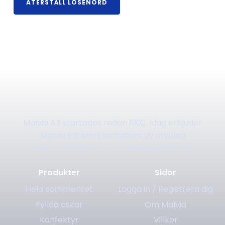
ÅTERSTÄLL LÖSENORD
Malvia AB startades redan 1902. Idag erbjuder
Malvia ett stort sortiment av utvalda
chokladprodukter och sockerkonfektyrer.
Produkter
Sidor
Hela sortimentet
Logga in / Registrera dig
Fyllda askar
Om Malvia
Konfektyr
Villkor