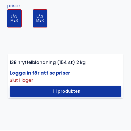
priser
LÄS
LÄS
MER
MER
138 Tryffelblandning (154 st) 2 kg
Logga in för att se priser
Slut i lager
Till produkten