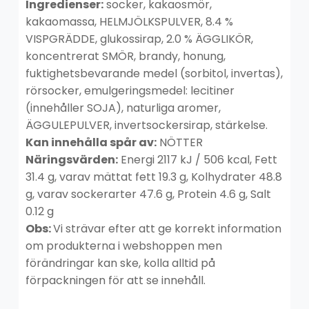
Ingredienser:
socker, kakaosmör,
kakaomassa, HELMJÖLKSPULVER, 8.4 %
VISPGRÄDDE, glukossirap, 2.0 % ÄGGLIKÖR,
koncentrerat SMÖR, brandy, honung,
fuktighetsbevarande medel (sorbitol, invertas),
rörsocker, emulgeringsmedel: lecitiner
(innehåller SOJA), naturliga aromer,
ÄGGULEPULVER, invertsockersirap, stärkelse.
Kan innehålla spår av:
NÖTTER
Näringsvärden:
Energi 2117 kJ / 506 kcal, Fett
31.4 g, varav mättat fett 19.3 g, Kolhydrater 48.8
g, varav sockerarter 47.6 g, Protein 4.6 g, Salt
0.12 g
Obs:
Vi strävar efter att ge korrekt information
om produkterna i webshoppen men
förändringar kan ske, kolla alltid på
förpackningen för att se innehåll.