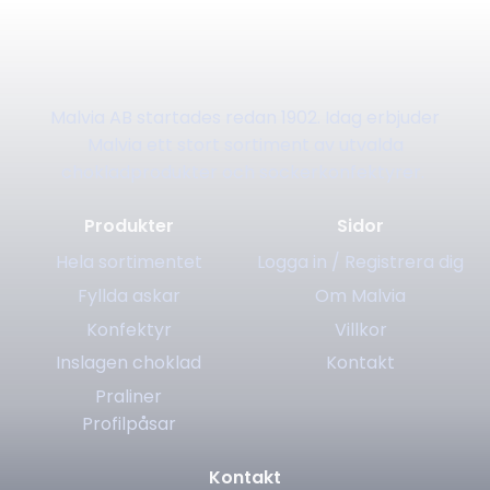
Malvia AB startades redan 1902. Idag erbjuder
Malvia ett stort sortiment av utvalda
chokladprodukter och sockerkonfektyrer.
Produkter
Sidor
Hela sortimentet
Logga in / Registrera dig
Fyllda askar
Om Malvia
Konfektyr
Villkor
Inslagen choklad
Kontakt
Praliner
Profilpåsar
Kontakt