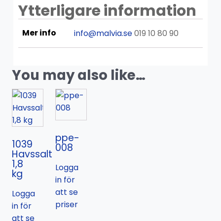
Ytterligare information
Mer info
info@malvia.se
019 10 80 90
You may also like…
ppe-
1039
008
Havssalt
1,8
Logga
kg
in för
att se
Logga
priser
in för
att se