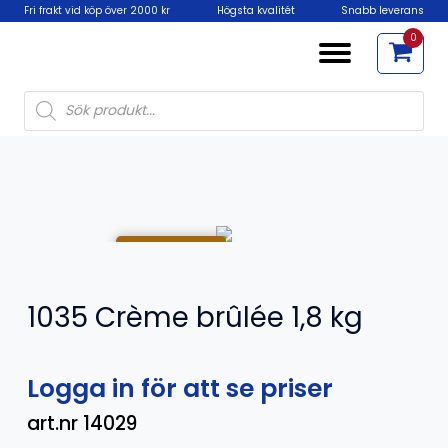
Fri frakt vid köp över 2000 kr
Högsta kvalitét
Snabb leverans
0
Products
search
SLUT I LAGER
1035 Crème brûlée 1,8 kg
Logga in för att se priser
art.nr 14029